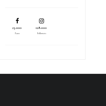
23.000
128.000
Fans
Followers