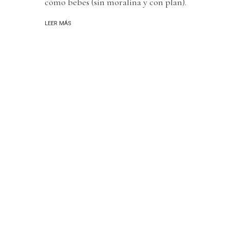
cómo bebes (sin moralina y con plan).
LEER MÁS