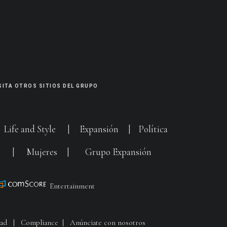
SITA OTROS SITIOS DEL GRUPO
|
Life and Style
|
Expansión
|
Política
G
|
Mujeres
|
Grupo Expansión
Entertainment
dad
|
Compliance
|
Anúnciate con nosotros