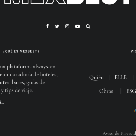
¿QUÉ ES MEXBEST?
VI
na plataforma always-on
ejor curaduría de hoteles,
Quién
|
ELLE
ntes, bares, guías de
y tips de viaje.
Obras
|
ES
S…
Aviso de Privaci