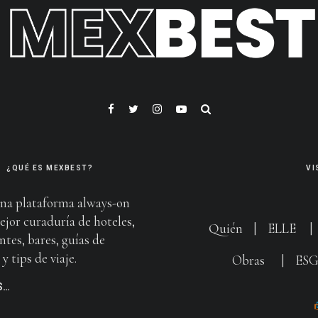
¿QUÉ ES MEXBEST?
VI
na plataforma always-on
ejor curaduría de hoteles,
Quién
|
ELLE
ntes, bares, guías de
y tips de viaje.
Obras
|
ES
S…