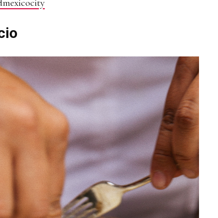
dmexicocity
cio