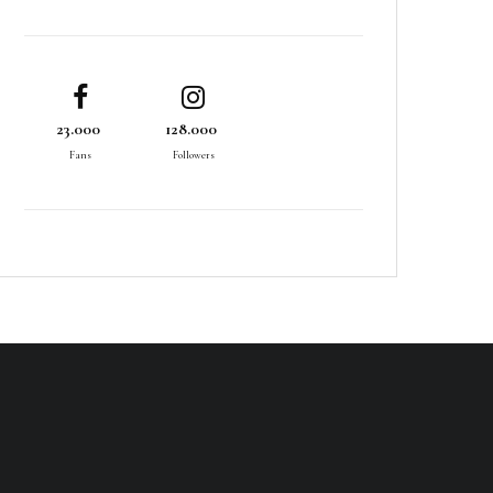
23.000
128.000
Fans
Followers