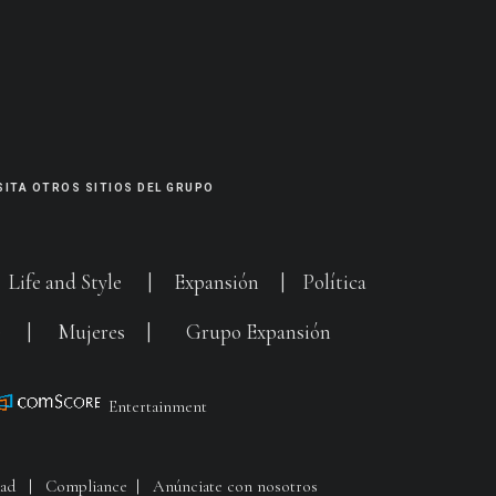
SITA OTROS SITIOS DEL GRUPO
|
Life and Style
|
Expansión
|
Política
G
|
Mujeres
|
Grupo Expansión
Entertainment
dad
|
Compliance
|
Anúnciate con nosotros