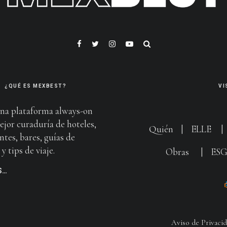
¿QUÉ ES MEXBEST?
VI
na plataforma always-on
ejor curaduría de hoteles,
Quién
|
ELLE
ntes, bares, guías de
y tips de viaje.
Obras
|
ES
S…
Aviso de Privaci