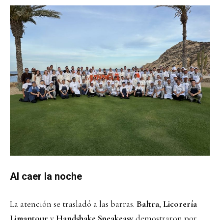
Al caer la noche
La atención se trasladó a las barras.
Baltra
,
Licorería
Limantour
y
Handshake
Speakeasy
demostraron por