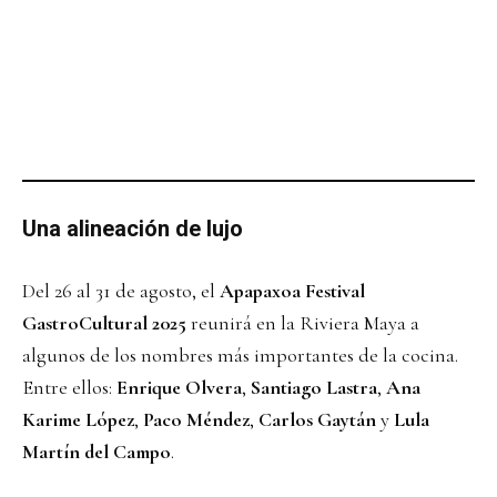
Una alineación de lujo
Del 26 al 31 de agosto, el
Apapaxoa Festival
GastroCultural 2025
reunirá en la Riviera Maya a
algunos de los nombres más importantes de la cocina.
Entre ellos:
Enrique Olvera
,
Santiago Lastra
,
Ana
Karime López
,
Paco Méndez
,
Carlos Gaytán
y
Lula
Martín del Campo
.