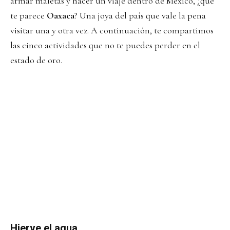
armar maletas y hacer un viaje dentro de México, ¿qué
te parece
Oaxaca
? Una joya del país que vale la pena
visitar una y otra vez. A continuación, te compartimos
las cinco actividades que no te puedes perder en el
estado de oro.
Hierve el agua