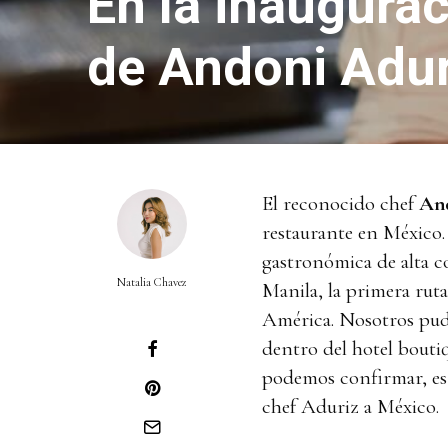
En la inaugurac
de Andoni Adur
El reconocido chef
And
restaurante en México.
gastronómica de alta c
Natalia Chavez
Manila, la primera rut
América. Nosotros pudi
dentro del hotel bout
podemos confirmar, es
chef Aduriz a México.