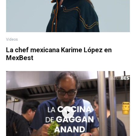
Videos
La chef mexicana Karime López en
MexBest