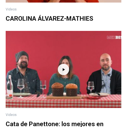
Videos
CAROLINA ÁLVAREZ-MATHIES
Videos
Cata de Panettone: los mejores en