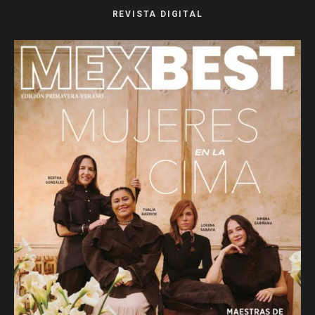
REVISTA DIGITAL