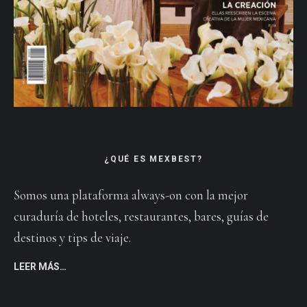
¿QUÉ ES MEXBEST?
Somos una plataforma always-on con la mejor
curaduría de hoteles, restaurantes, bares, guías de
destinos y tips de viaje.
LEER MÁS…