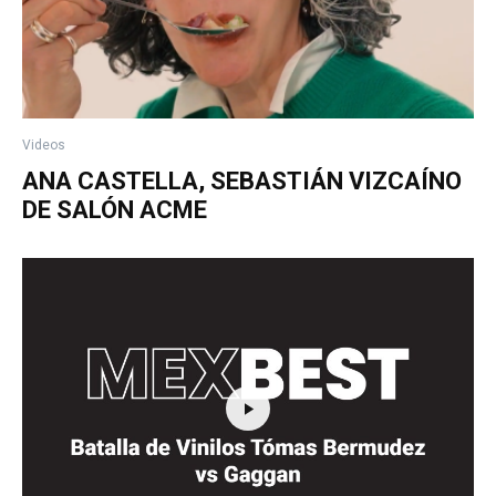
Videos
ANA CASTELLA, SEBASTIÁN VIZCAÍNO
DE SALÓN ACME