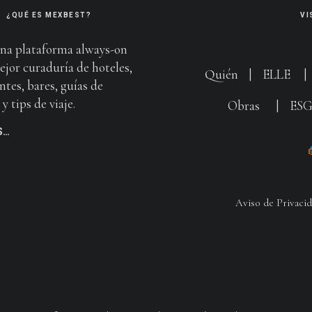
¿QUÉ ES MEXBEST?
VI
na plataforma always-on
ejor curaduría de hoteles,
Quién
|
ELLE
ntes, bares, guías de
y tips de viaje.
Obras
|
ES
S…
Aviso de Privaci