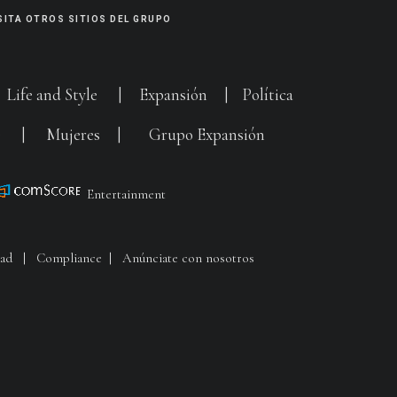
SITA OTROS SITIOS DEL GRUPO
|
Life and Style
|
Expansión
|
Política
G
|
Mujeres
|
Grupo Expansión
Entertainment
dad
|
Compliance
|
Anúnciate con nosotros