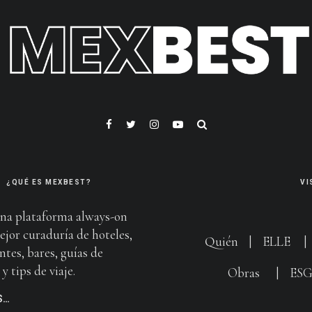
¿QUÉ ES MEXBEST?
VI
na plataforma always-on
ejor curaduría de hoteles,
Quién
|
ELLE
ntes, bares, guías de
y tips de viaje.
Obras
|
ES
S…