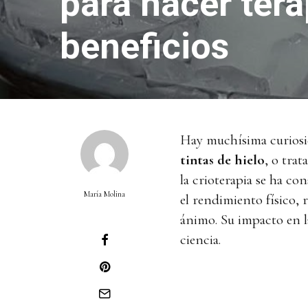
para hacer tera
beneficios
Hay muchísima curiosi
tintas de hielo
, o trat
la crioterapia se ha c
María Molina
el rendimiento físico, 
ánimo. Su impacto en l
ciencia.