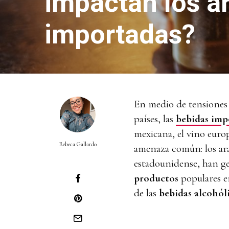
impactan los a
importadas?
En medio de tensiones 
países, las
bebidas imp
mexicana, el vino euro
Rebeca Gallardo
amenaza común: los aran
estadounidense, han g
productos
populares en
de las
bebidas alcohól