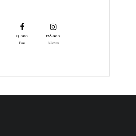
23.000
128.000
Fans
Followers