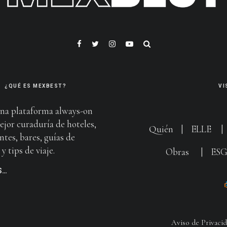
¿QUÉ ES MEXBEST?
VI
na plataforma always-on
ejor curaduría de hoteles,
Quién
|
ELLE
ntes, bares, guías de
y tips de viaje.
Obras
|
ES
S…
Aviso de Privaci