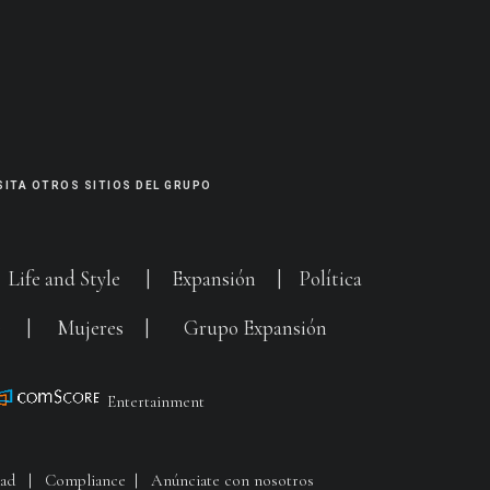
SITA OTROS SITIOS DEL GRUPO
|
Life and Style
|
Expansión
|
Política
G
|
Mujeres
|
Grupo Expansión
Entertainment
dad
|
Compliance
|
Anúnciate con nosotros