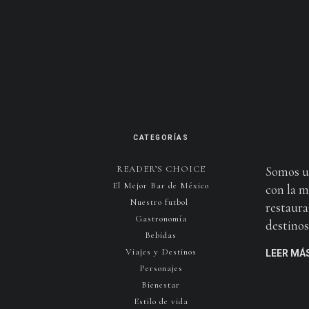
CATEGORÍAS
READER’S CHOICE
Somos u
El Mejor Bar de México
con la m
Nuestro futbol
restaura
Gastronomía
destinos 
Bebidas
Viajes y Destinos
LEER MÁ
Personajes
Bienestar
Estilo de vida