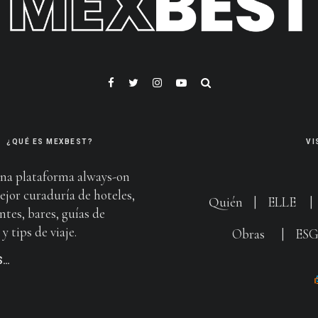
¿QUÉ ES MEXBEST?
VI
na plataforma always-on
ejor curaduría de hoteles,
Quién
|
ELLE
ntes, bares, guías de
y tips de viaje.
Obras
|
ES
S…