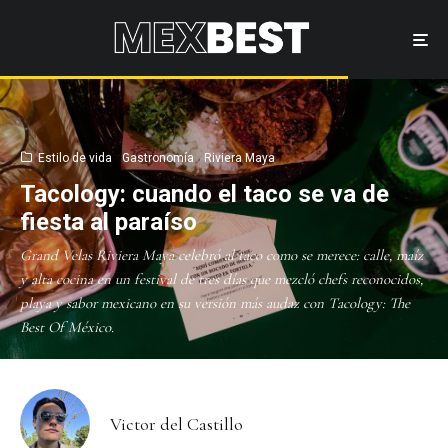
Estilo de vida
Gastronomía
Riviera Maya
Tacology: cuando el taco se va de
fiesta al paraíso
Grand Velas Riviera Maya celebró al taco como se merece: calle, maíz
y alta cocina en un festival de tres días que mezcló chefs reconocidos,
playa y sabor mexicano en su versión más audaz con Tacology: The
Best Of México.
Victor del Castillo