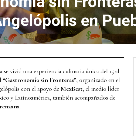
onomía sin Frontera
ngelópolis en Pue
 se vivió una experiencia culinaria única del 15 al
al
“Gastronomía sin Fronteras”
, organizado en el
lópolis con el apoyo de
MexBest
, el medio líder
ico y Latinoamérica, también acompañados de
renzana
.