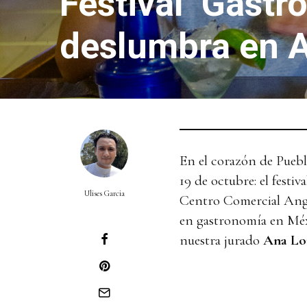
Festival ‘Gastr
deslumbra en A
En el corazón de Puebla
19 de octubre: el festiv
Ulises Garcia
Centro Comercial Ange
en gastronomía en Méx
nuestra jurado
Ana Lo