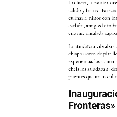
Las luces, la música s
cálido y festivo. Parec
culinaria: niños con lo
carbón, amigos brindan
enorme ensalada capres
La atmósfera vibraba co
chisporroteo de platill
experiencia: los comen
chefs los saludaban, d
puentes que unen cultu
Inauguraci
Fronteras»