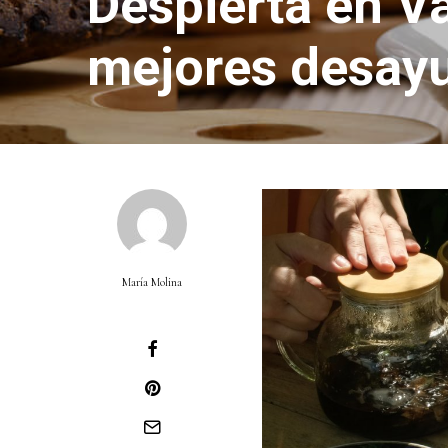
Despierta en Va
mejores desay
María Molina