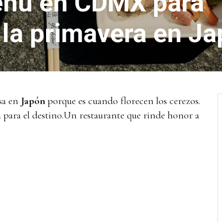
enú en CDMX para
a la primavera en J
sa en
Japón
porque es cuando florecen los cerezos.
a para el destino.Un restaurante que rinde honor a