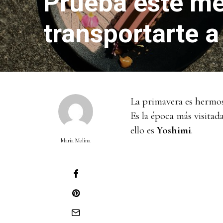
Prueba este m
transportarte 
La primavera es hermo
Es la época más visitad
ello es
Yoshimi
.
María Molina