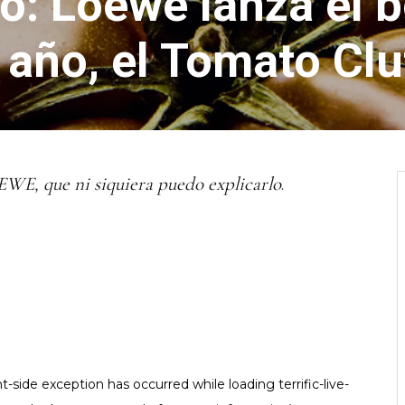
o: Loewe lanza el 
 año, el Tomato Cl
EWE, que ni siquiera puedo explicarlo
.