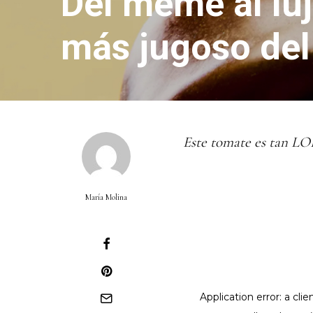
Del meme al luj
más jugoso del
Este tomate es tan LO
María Molina