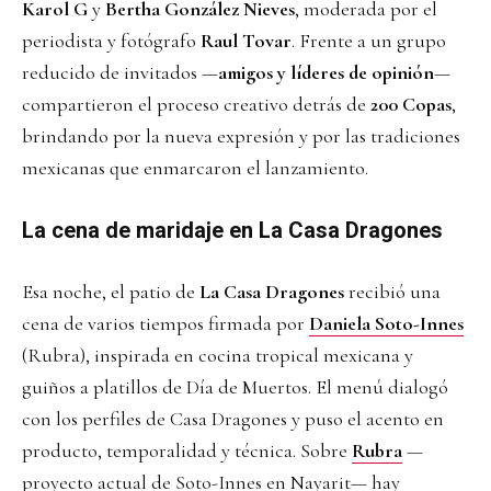
Karol G
y
Bertha González Nieves
, moderada por el
periodista y fotógrafo
Raul Tovar
. Frente a un grupo
reducido de invitados —
amigos y líderes de opinión
—
compartieron el proceso creativo detrás de
200 Copas
,
brindando por la nueva expresión y por las tradiciones
mexicanas que enmarcaron el lanzamiento.
La cena de maridaje en La Casa Dragones
Esa noche, el patio de
La Casa Dragones
recibió una
cena de varios tiempos firmada por
Daniela Soto-Innes
(Rubra), inspirada en cocina tropical mexicana y
guiños a platillos de Día de Muertos. El menú dialogó
con los perfiles de Casa Dragones y puso el acento en
producto, temporalidad y técnica. Sobre
Rubra
—
proyecto actual de Soto-Innes en Nayarit— hay