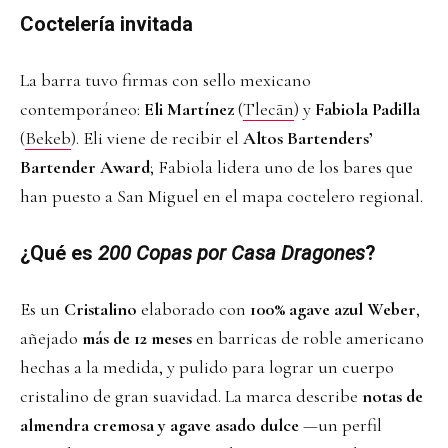
Coctelería invitada
La barra tuvo firmas con sello mexicano
contemporáneo:
Eli Martínez
(
Tlecãn
) y
Fabiola Padilla
(
Bekeb
). Eli viene de recibir el
Altos Bartenders’
Bartender Award
; Fabiola lidera uno de los bares que
han puesto a San Miguel en el mapa coctelero regional.
¿Qué es
200 Copas por Casa Dragones
?
Es un
Cristalino
elaborado con
100% agave azul Weber
,
añejado
más de 12 meses
en barricas de roble americano
hechas a la medida, y pulido para lograr un cuerpo
cristalino de gran suavidad. La marca describe
notas de
almendra cremosa y agave asado dulce
—un perfil