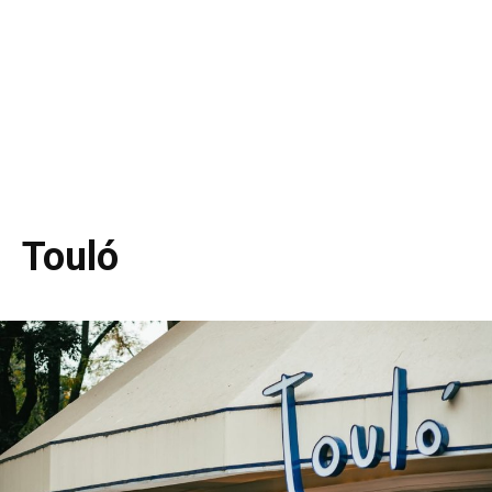
Toul
ó