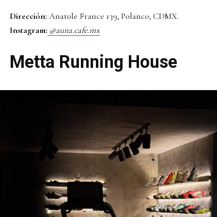
Dirección:
Anatole France 139, Polanco, CDMX.
Instagram:
@auna.cafe.mx
Metta Running House