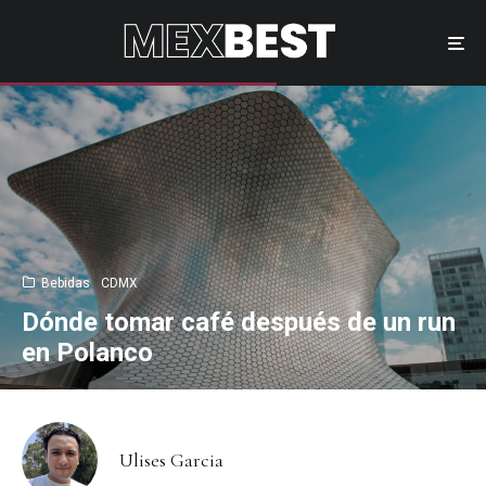
Bebidas
CDMX
Dónde tomar café después de un run
en Polanco
Ulises Garcia