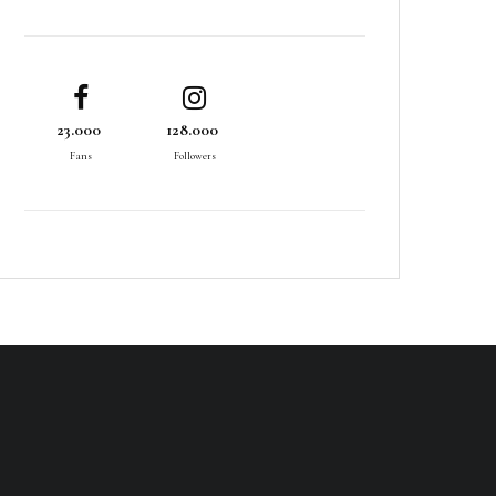
23.000
128.000
Fans
Followers