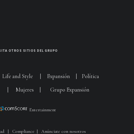
SITA OTROS SITIOS DEL GRUPO
|
Life and Style
|
Expansión
|
Política
G
|
Mujeres
|
Grupo Expansión
Entertainment
dad
|
Compliance
|
Anúnciate con nosotros