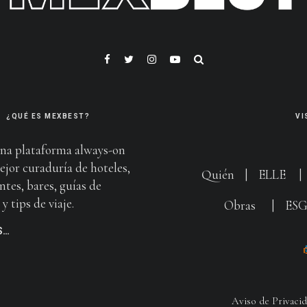
¿QUÉ ES MEXBEST?
VI
na plataforma always-on
ejor curaduría de hoteles,
Quién
|
ELLE
ntes, bares, guías de
y tips de viaje.
Obras
|
ES
S…
Aviso de Privaci