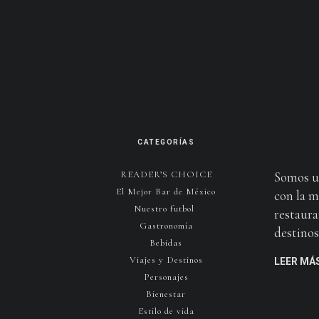
CATEGORÍAS
READER’S CHOICE
Somos u
El Mejor Bar de México
con la m
Nuestro futbol
restaura
Gastronomía
destinos 
Bebidas
Viajes y Destinos
LEER MÁ
Personajes
Bienestar
Estilo de vida