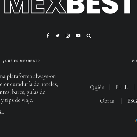
¿QUÉ ES MEXBEST?
VI
na plataforma always-on
ejor curaduría de hoteles,
Quién
|
ELLE
ntes, bares, guías de
y tips de viaje.
Obras
|
ES
S…