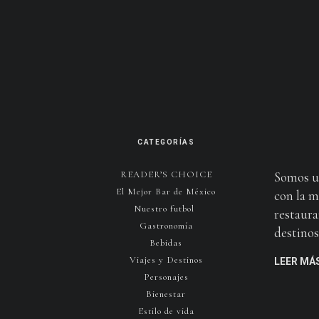
CATEGORÍAS
READER’S CHOICE
Somos u
El Mejor Bar de México
con la m
Nuestro futbol
restaura
Gastronomía
destinos 
Bebidas
Viajes y Destinos
LEER MÁ
Personajes
Bienestar
Estilo de vida