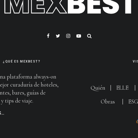
¿QUÉ ES MEXBEST?
VI
na plataforma always-on
ejor curaduría de hoteles,
Quién
|
ELLE
ntes, bares, guías de
y tips de viaje.
Obras
|
ES
S…