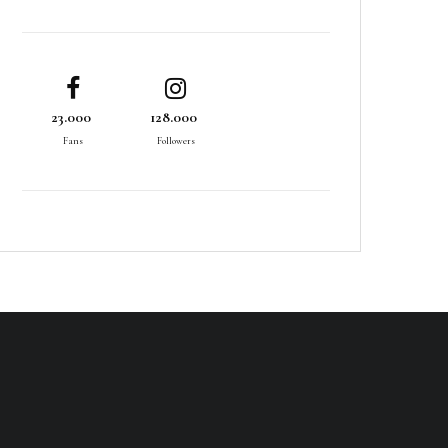
23.000
128.000
Fans
Followers