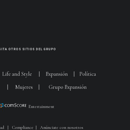
SITA OTROS SITIOS DEL GRUPO
|
Life and Style
|
Expansión
|
Política
G
|
Mujeres
|
Grupo Expansión
Entertainment
dad
|
Compliance
|
Anúnciate con nosotros