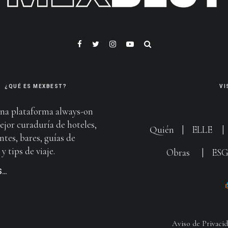
¿QUÉ ES MEXBEST?
VI
na plataforma always-on
ejor curaduría de hoteles,
Quién
|
ELLE
ntes, bares, guías de
y tips de viaje.
Obras
|
ES
S…
Aviso de Privaci