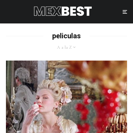
peliculas
A a la Z