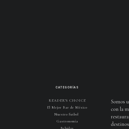
CATEGORÍAS
READER’S CHOICE
Somos u
El Mejor Bar de México
con la m
Nuestro futbol
restaura
Gastronomía
destinos 
Bebidas