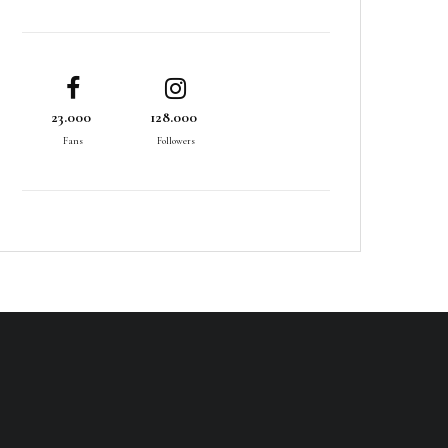
23.000
128.000
Fans
Followers