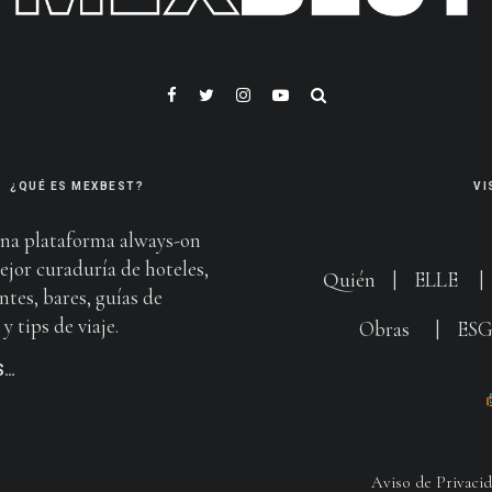
¿QUÉ ES MEXBEST?
VI
na plataforma always-on
ejor curaduría de hoteles,
Quién
|
ELLE
ntes, bares, guías de
y tips de viaje.
Obras
|
ES
S…
Aviso de Privaci