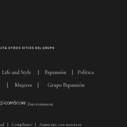
SITA OTROS SITIOS DEL GRUPO
|
Life and Style
|
Expansión
|
Política
G
|
Mujeres
|
Grupo Expansión
Entertainment
dad
|
Compliance
|
Anúnciate con nosotros