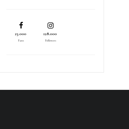
23.000
128.000
Fans
Followers