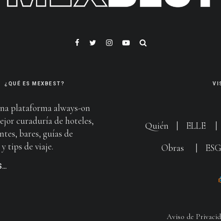
¿QUÉ ES MEXBEST?
VI
na plataforma always-on
ejor curaduría de hoteles,
Quién
|
ELLE
ntes, bares, guías de
y tips de viaje.
Obras
|
ES
S…
Aviso de Privaci