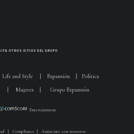
SITA OTROS SITIOS DEL GRUPO
|
Life and Style
|
Expansión
|
Política
G
|
Mujeres
|
Grupo Expansión
Entertainment
dad
|
Compliance
|
Anúnciate con nosotros