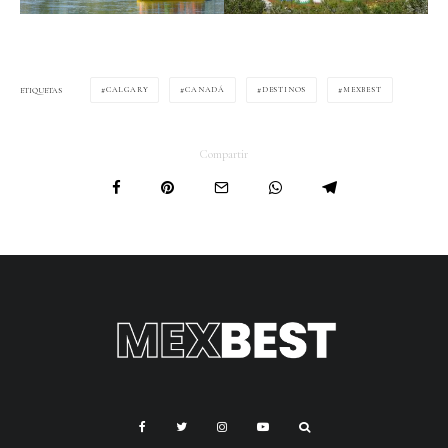
CALGARY
CANADÁ
DESTINOS
MEXBEST
ETIQUETAS
Compartir