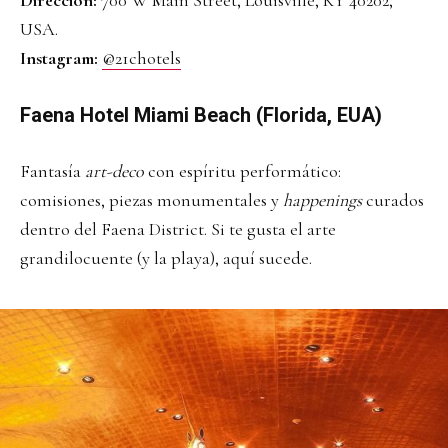
Dirección:
700 W Main Street, Louisville, KY 40202,
USA.
Instagram:
@21chotels
Faena Hotel Miami Beach (Florida, EUA)
Fantasía
art-deco
con espíritu performático:
comisiones, piezas monumentales y
happenings
curados
dentro del Faena District. Si te gusta el arte
grandilocuente (y la playa), aquí sucede.