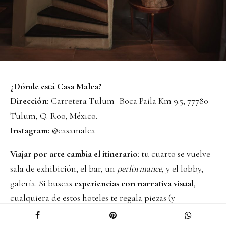
¿Dónde está Casa Malca?
Dirección:
Carretera Tulum–Boca Paila Km 9.5, 77780
Tulum, Q. Roo, México.
Instagram:
@casamalca
Viajar por arte cambia el itinerario
: tu cuarto se vuelve
sala de exhibición, el bar, un
performance
, y el lobby,
galería. Si buscas
experiencias con narrativa visual
,
cualquiera de estos hoteles te regala piezas (y
recuerdos) que valen más que un souvenir.