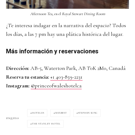
Afternoon Tea
, en el
Royal Stewart Dining Room
¿Te interesa indagar en la narrativa del espacio? Todos
los días, a las 7 pm hay una plática histórica del lugar.
Más información y reservaciones
Dirección:
AB-5, Waterton Park, AB T0K 2M0, Canadá
Reserva tu estancia:
+1 403-859-2231
Instagram:
@princeofwaleshotelca
HOTELES
MEXBEST
STEPHEN KING
ETIQUETAS
THE STANLEY HOTEL