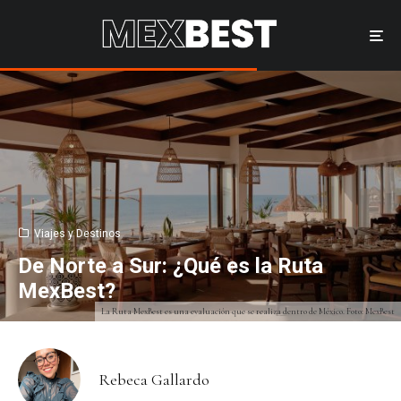
Viajes y Destinos
De Norte a Sur: ¿Qué es la Ruta
MexBest?
La Ruta MexBest es una evaluación que se realiza dentro de México. Foto: MexBest
Rebeca Gallardo