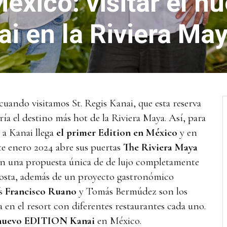
México: visitar el n
i en la Riviera Ma
 cuando visitamos St. Regis Kanai, que esta reserva
ía el destino más hot de la Riviera Maya. Así, para
 a Kanai llega
el primer Edition en México
y en
te enero 2024 abre sus puertas
The Riviera Maya
n una propuesta única de de lujo completamente
 costa, además de un proyecto gastronómico
fs
Francisco Ruano
y Tomás Bermúdez son los
 en el resort con diferentes restaurantes cada uno.
nuevo EDITION Kanai
en México.