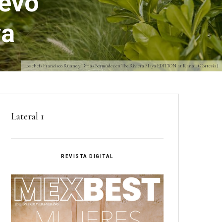
uevo
ya
Los chefs Francisco Ruano y Tomás Bermúdez en The Riviera Maya EDITION at Kanai. (Cortesía)
Lateral 1
REVISTA DIGITAL