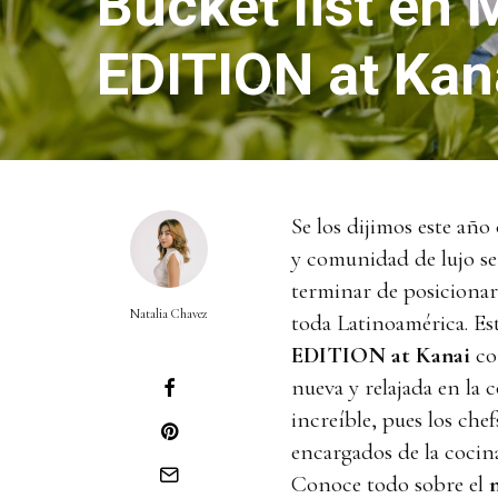
Bucket list en 
EDITION at Kana
Se los dijimos este año
y comunidad de lujo ser
terminar de posicionar
Natalia Chavez
toda Latinoamérica. Es
EDITION at Kanai
co
nueva y relajada en la
increíble, pues los che
encargados de la cocina
Conoce todo sobre el