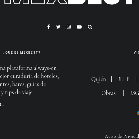
¿QUÉ ES MEXBEST?
VI
na plataforma always-on
ejor curaduría de hoteles,
Quién
|
ELLE
ntes, bares, guías de
y tips de viaje.
Obras
|
ES
S…
Aviso de Privaci