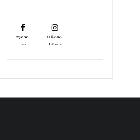
23.000
128.000
Fans
Followers