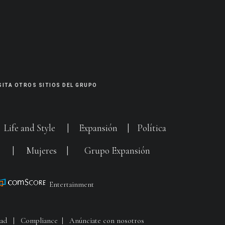
SITA OTROS SITIOS DEL GRUPO
|
Life and Style
|
Expansión
|
Política
G
|
Mujeres
|
Grupo Expansión
Entertainment
dad
|
Compliance
|
Anúnciate con nosotros