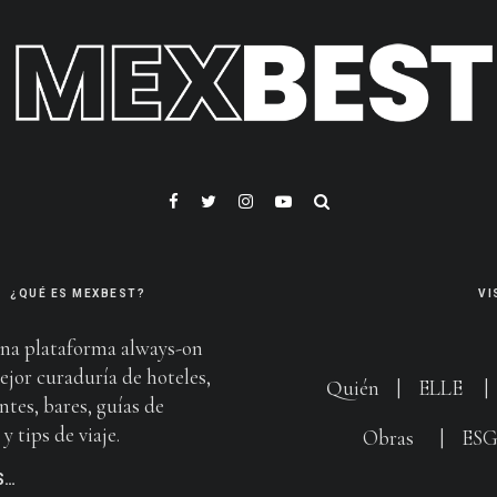
¿QUÉ ES MEXBEST?
VI
na plataforma always-on
ejor curaduría de hoteles,
Quién
|
ELLE
ntes, bares, guías de
y tips de viaje.
Obras
|
ES
S…