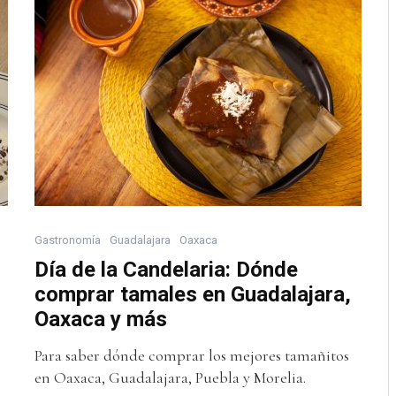
Gastronomía
Guadalajara
Oaxaca
Día de la Candelaria: Dónde
comprar tamales en Guadalajara,
Oaxaca y más
Para saber dónde comprar los mejores tamañitos
en Oaxaca, Guadalajara, Puebla y Morelia.