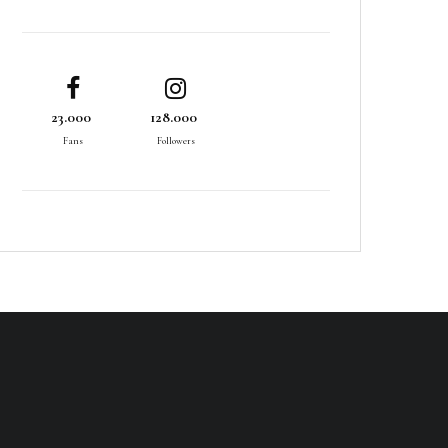
23.000
128.000
Fans
Followers