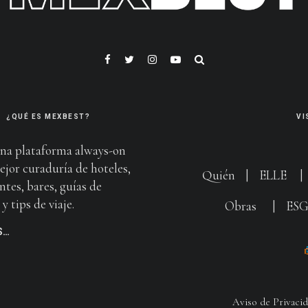
¿QUÉ ES MEXBEST?
VI
na plataforma always-on
ejor curaduría de hoteles,
Quién
|
ELLE
ntes, bares, guías de
y tips de viaje.
Obras
|
ES
S…
Aviso de Privaci