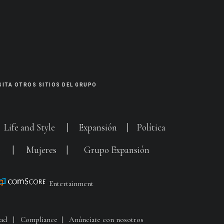
SITA OTROS SITIOS DEL GRUPO
|
Life and Style
|
Expansión
|
Política
G
|
Mujeres
|
Grupo Expansión
Entertainment
dad
|
Compliance
|
Anúnciate con nosotros