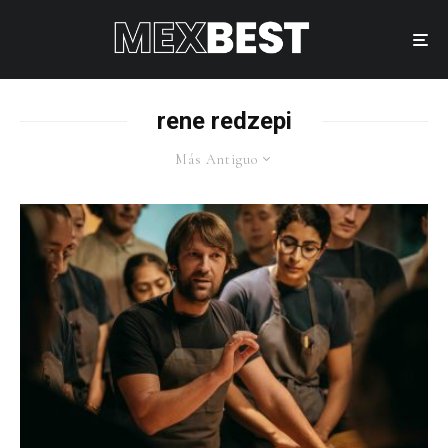
rene redzepi
Más Antiguo