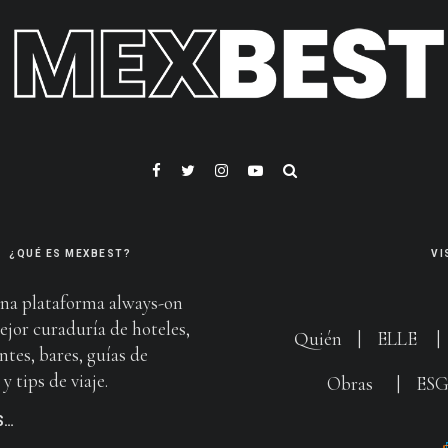
¿QUÉ ES MEXBEST?
VI
na plataforma always-on
ejor curaduría de hoteles,
Quién
|
ELLE
ntes, bares, guías de
y tips de viaje.
Obras
|
ES
S…