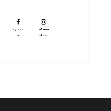
23.000
128.000
Fans
Followers