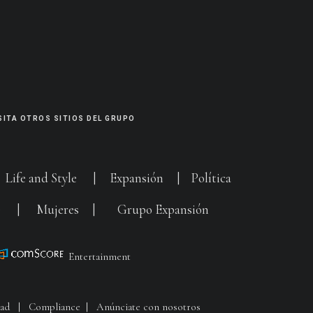
SITA OTROS SITIOS DEL GRUPO
|
Life and Style
|
Expansión
|
Política
G
|
Mujeres
|
Grupo Expansión
Entertainment
dad
|
Compliance
|
Anúnciate con nosotros