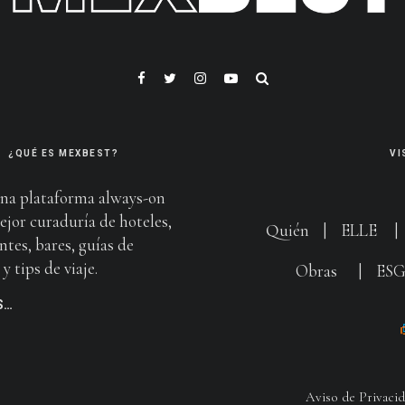
¿QUÉ ES MEXBEST?
VI
na plataforma always-on
ejor curaduría de hoteles,
Quién
|
ELLE
ntes, bares, guías de
y tips de viaje.
Obras
|
ES
S…
Aviso de Privaci