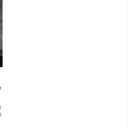
e
l
l