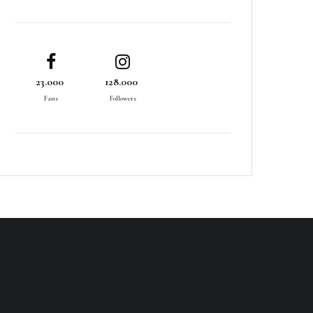
23.000
128.000
Fans
Followers