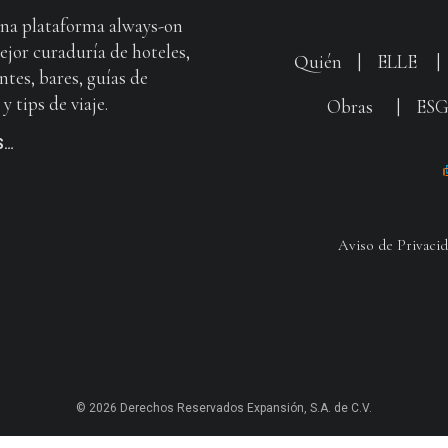
na plataforma always-on
ejor curaduría de hoteles,
Quién
|
ELLE
ntes, bares, guías de
y tips de viaje.
Obras
|
ES
S…
Aviso de Privaci
© 2026 Derechos Reservados Expansión, S.A. de C.V.