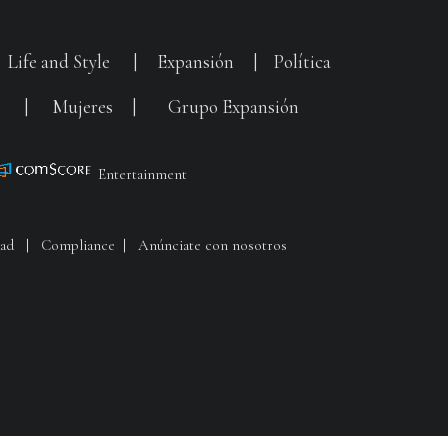
|
Life and Style
|
Expansión
|
Política
G
|
Mujeres
|
Grupo Expansión
Entertainment
dad
|
Compliance
|
Anúnciate con nosotros