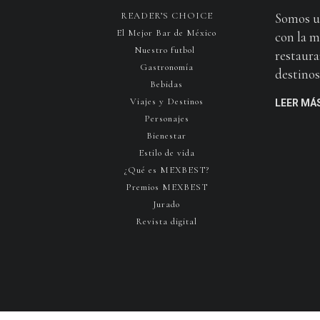
READER’S CHOICE
Somos u
El Mejor Bar de México
con la m
Nuestro futbol
restaura
Gastronomía
destinos 
Bebidas
Viajes y Destinos
LEER MÁ
Personajes
Bienestar
Estilo de vida
¿Qué es MEXBEST?
Premios MEXBEST
Jurado
Revista digital