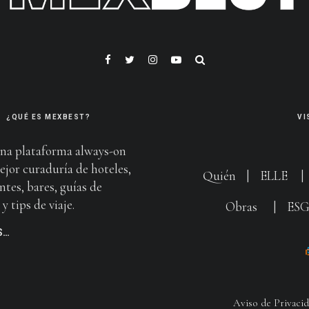
¿QUÉ ES MEXBEST?
VI
na plataforma always-on
ejor curaduría de hoteles,
Quién
|
ELLE
ntes, bares, guías de
y tips de viaje.
Obras
|
ES
S…
Aviso de Privaci