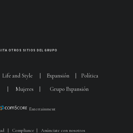
SITA OTROS SITIOS DEL GRUPO
|
Life and Style
|
Expansión
|
Política
G
|
Mujeres
|
Grupo Expansión
Entertainment
dad
|
Compliance
|
Anúnciate con nosotros