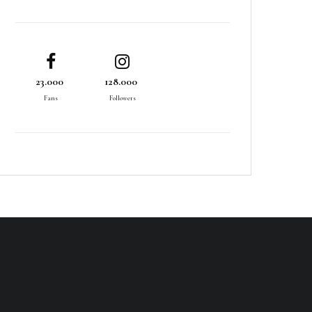
23.000
128.000
Fans
Followers