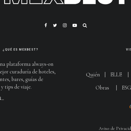
¿QUÉ ES MEXBEST?
VI
na plataforma always-on
ejor curaduría de hoteles,
Quién
|
ELLE
ntes, bares, guías de
y tips de viaje.
Obras
|
ES
S…
Aviso de Privaci