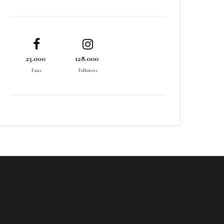
23.000
128.000
Fans
Followers