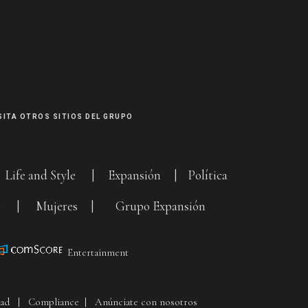
SITA OTROS SITIOS DEL GRUPO
|
Life and Style
|
Expansión
|
Política
G
|
Mujeres
|
Grupo Expansión
Entertainment
dad
|
Compliance
|
Anúnciate con nosotros