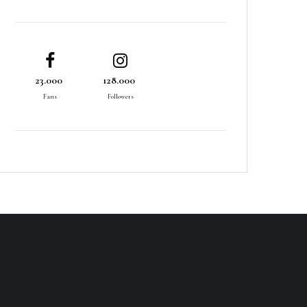
23.000
128.000
Fans
Followers