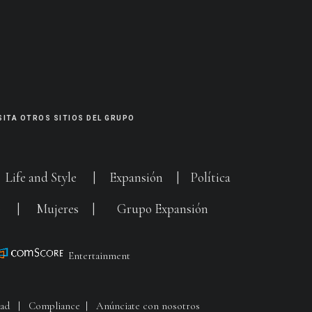
SITA OTROS SITIOS DEL GRUPO
|
Life and Style
|
Expansión
|
Política
G
|
Mujeres
|
Grupo Expansión
Entertainment
dad
|
Compliance
|
Anúnciate con nosotros