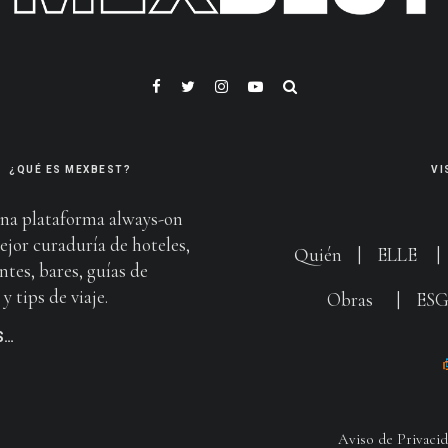
¿QUÉ ES MEXBEST?
VI
na plataforma always-on
ejor curaduría de hoteles,
Quién
|
ELLE
ntes, bares, guías de
y tips de viaje.
Obras
|
ES
S…
Aviso de Privaci