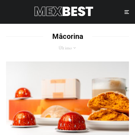
Mâcorina
Último