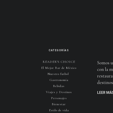
CATEGORÍAS
READER’S CHOICE
Somos u
El Mejor Bar de México
con la m
Nuestro futbol
restaura
Gastronomía
destinos 
Bebidas
Viajes y Destinos
LEER MÁ
Personajes
Bienestar
Estilo de vida