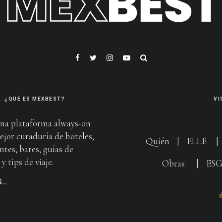
¿QUÉ ES MEXBEST?
VI
na plataforma always-on
ejor curaduría de hoteles,
Quién
|
ELLE
ntes, bares, guías de
y tips de viaje.
Obras
|
ES
S…