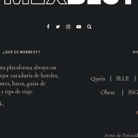
¿QUÉ ES MEXBEST?
VI
na plataforma always-on
ejor curaduría de hoteles,
Quién
|
ELLE
ntes, bares, guías de
y tips de viaje.
Obras
|
ES
S…
Aviso de Privaci