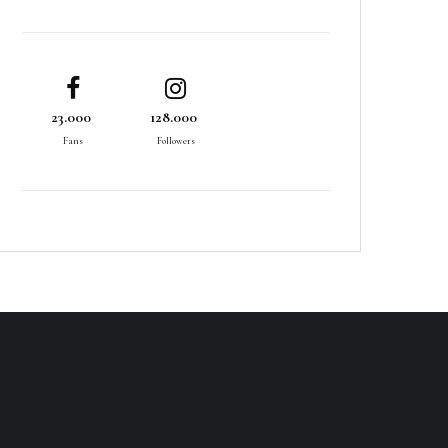
23.000
128.000
Fans
Followers