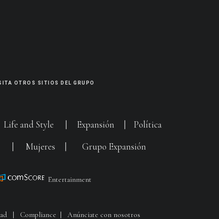
SITA OTROS SITIOS DEL GRUPO
|
Life and Style
|
Expansión
|
Política
G
|
Mujeres
|
Grupo Expansión
Entertainment
dad
|
Compliance
|
Anúnciate con nosotros