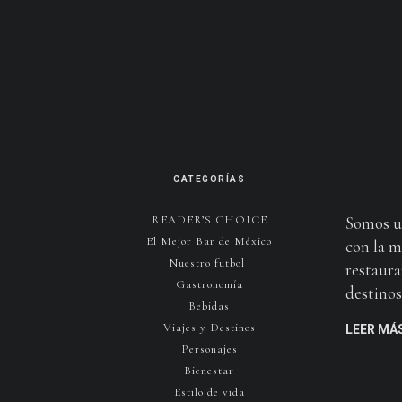
CATEGORÍAS
READER’S CHOICE
Somos u
El Mejor Bar de México
con la m
Nuestro futbol
restaura
Gastronomía
destinos 
Bebidas
Viajes y Destinos
LEER MÁ
Personajes
Bienestar
Estilo de vida