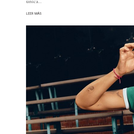
única...
LEER MÁS